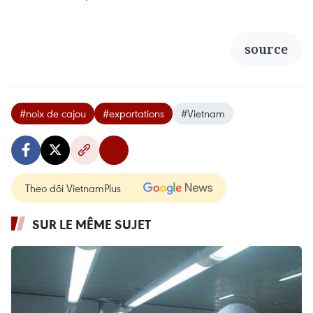
source
#noix de cajou
#exportations
#Vietnam
Theo dõi VietnamPlus
SUR LE MÊME SUJET