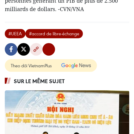
personnes générant un PIB de plus de 2.500
milliards de dollars. -CVN/VNA
#UEEA
#accord de libre-échange
Theo dõi VietnamPlus
SUR LE MÊME SUJET