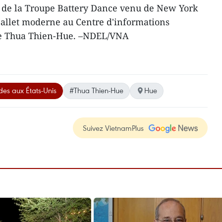
tes de la Troupe Battery Dance venu de New York
ballet moderne au Centre d'informations
 de Thua Thien-Hue. –NDEL/VNA
des aux États-Unis
#Thua Thien-Hue
Hue
Suivez VietnamPlus