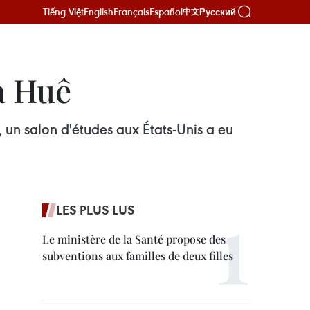
Tiếng Việt
English
Français
Español
Русский
中文
à Huê
, un salon d'études aux États-Unis a eu
LES PLUS LUS
Le ministère de la Santé propose des
subventions aux familles de deux filles