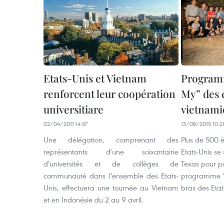
Etats-Unis et Vietnam
Program
renforcent leur coopération
My” des 
universitiare
vietnami
02/04/2011 14:57
13/08/2015 10:2
Une délégation, comprenant des
Plus de 500 
représentants d'une soixantaine
Etats-Unis se 
d'universités et de collèges de
Texas pour pa
communauté dans l'ensemble des Etats-
programme “
Unis, effectuera une tournée au Vietnam
bras des Etat
et en Indonésie du 2 au 9 avril.