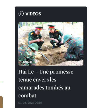
VIDEOS
Hai Le – Une promesse
tenue envers les
camarades tombés au
combat
07/08/2026 00:30