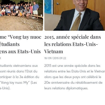
me “Vong tay nuoc
2015, année spéciale dans
étudiants
les relations Etats-Unis-
ens aux Etats-Unis
Vietnam
8
18/09/2015 09:22
étudiants vietnamiens aux
2015 est une année spéciale dans les
sont réunis dans l’Etat du
relations entre les Etats-Unis et le Vietn
rticiper à la 3e édition du
alors que les deux pays ont célébré le
Vong tay nuoc My” (Les
20e anniversaire du rétablissement de
s-Unis).
leurs relations diplomatiques.