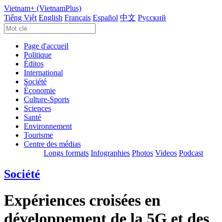
Vietnam+ (VietnamPlus)
Tiếng Việt
English
Français
Español
中文
Русский
Page d'accueil
Politique
Éditos
International
Société
Économie
Culture-Sports
Sciences
Santé
Environnement
Tourisme
Centre des médias
Longs formats
Infographies
Photos
Videos
Podcast
Société
Expériences croisées en
développement de la 5G et des