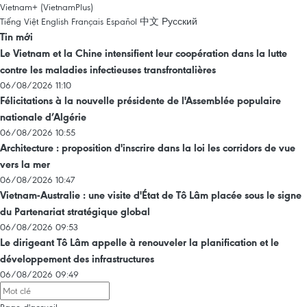
Vietnam+ (VietnamPlus)
Tiếng Việt
English
Français
Español
中文
Русский
Tin mới
Le Vietnam et la Chine intensifient leur coopération dans la lutte
contre les maladies infectieuses transfrontalières
06/08/2026 11:10
Félicitations à la nouvelle présidente de l'Assemblée populaire
nationale d’Algérie
06/08/2026 10:55
Architecture : proposition d'inscrire dans la loi les corridors de vue
vers la mer
06/08/2026 10:47
Vietnam-Australie : une visite d'État de Tô Lâm placée sous le signe
du Partenariat stratégique global
06/08/2026 09:53
Le dirigeant Tô Lâm appelle à renouveler la planification et le
développement des infrastructures
06/08/2026 09:49