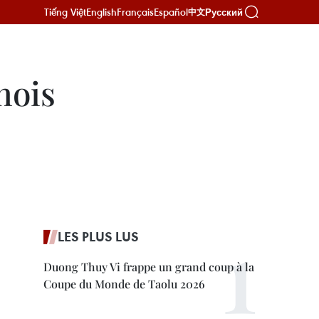
Tiếng Việt
English
Français
Español
Русский
中文
nois
LES PLUS LUS
Duong Thuy Vi frappe un grand coup à la
Coupe du Monde de Taolu 2026