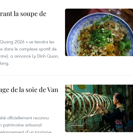
rant la soupe de
 Quang 2026 » se tiendra les
e dans le complexe sportif de
ntre), a annoncé Ly Dinh Quan,
 Nang.
age de la soie de Van
été officiellement reconnu
un patrimoine artisanal
développement d’un tourisme