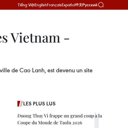
Tiếng Việt
English
Français
Español
Русский
中文
es Vietnam -
a ville de Cao Lanh, est devenu un site
LES PLUS LUS
Duong Thuy Vi frappe un grand coup à la
Coupe du Monde de Taolu 2026