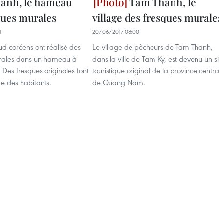
anh, le hameau
Tam Thanh, le
ques murales
village des fresques murale
1
20/06/2017 08:00
sud-coréens ont réalisé des
Le village de pêcheurs de Tam Thanh,
rales dans un hameau à
dans la ville de Tam Ky, est devenu un si
es fresques originales font
touristique original de la province centra
e des habitants.
de Quang Nam.