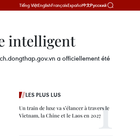
Tiếng Việt
English
Français
Español
Русский
中文
 intelligent
ich.dongthap.gov.vn a officiellement été
LES PLUS LUS
Un train de luxe va s’élancer à travers le
Vietnam, la Chine et le Laos en 2027