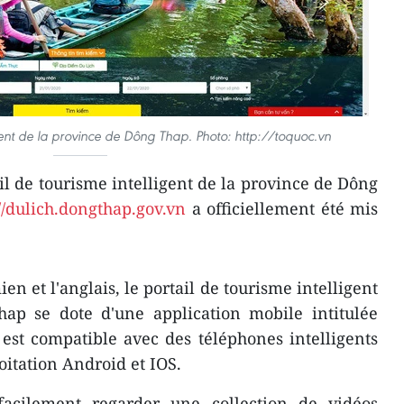
igent de la province de Dông Thap. Photo: http://toquoc.vn
l de tourisme intelligent de la province de Dông
//dulich.dongthap.gov.vn
a officiellement été mis
mien et l'anglais, le portail de tourisme intelligent
ap se dote d'une application mobile intitulée
est compatible avec des téléphones intelligents
loitation Android et IOS.
 facilement regarder une collection de vidéos