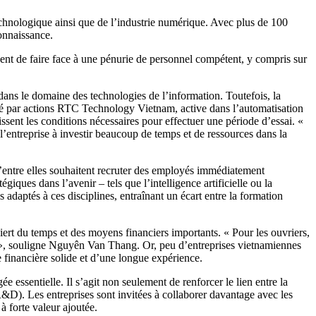
chnologique ainsi que de l’industrie numérique. Avec plus de 100
onnaissance.
ent de faire face à une pénurie de personnel compétent, y compris sur
ans le domaine des technologies de l’information. Toutefois, la
iété par actions RTC Technology Vietnam, active dans l’automatisation
sent les conditions nécessaires pour effectuer une période d’essai. «
’entreprise à investir beaucoup de temps et de ressources dans la
’entre elles souhaitent recruter des employés immédiatement
ques dans l’avenir – tels que l’intelligence artificielle ou la
daptés à ces disciplines, entraînant un écart entre la formation
quiert du temps et des moyens financiers importants. « Pour les ouvriers,
es », souligne Nguyên Van Thang. Or, peu d’entreprises vietnamiennes
e financière solide et d’une longue expérience.
ée essentielle. Il s’agit non seulement de renforcer le lien entre la
R&D). Les entreprises sont invitées à collaborer davantage avec les
à forte valeur ajoutée.