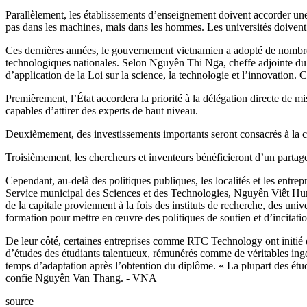
Parallèlement, les établissements d’enseignement doivent accorder une a
pas dans les machines, mais dans les hommes. Les universités doivent 
Ces dernières années, le gouvernement vietnamien a adopté de nombreu
technologiques nationales. Selon Nguyên Thi Nga, cheffe adjointe du 
d’application de la Loi sur la science, la technologie et l’innovation. 
Premièrement, l’État accordera la priorité à la délégation directe de m
capables d’attirer des experts de haut niveau.
Deuxièmement, des investissements importants seront consacrés à la cr
Troisièmement, les chercheurs et inventeurs bénéficieront d’un partage 
Cependant, au-delà des politiques publiques, les localités et les entr
Service municipal des Sciences et des Technologies, Nguyên Viêt Hung, 
de la capitale proviennent à la fois des instituts de recherche, des uni
formation pour mettre en œuvre des politiques de soutien et d’incitation
De leur côté, certaines entreprises comme RTC Technology ont initié 
d’études des étudiants talentueux, rémunérés comme de véritables ingé
temps d’adaptation après l’obtention du diplôme. « La plupart des étudi
confie Nguyên Van Thang. - VNA
source