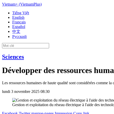
Vietnam+ (VietnamPlus)
Tiếng Việt
English
Français
Español
中文
Русский
Sciences
Développer des ressources humai
Les ressources humaines de haute qualité sont considérées comme la cl
lundi 3 novembre 2025 08:30
Gestion et exploitation du réseau électrique à l'aide des techn
Facebook
Twitter
marque-pages
Impression
Copy link