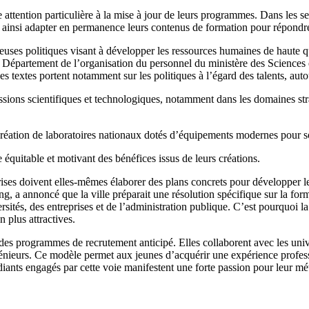
ttention particulière à la mise à jour de leurs programmes. Dans les sec
ainsi adapter en permanence leurs contenus de formation pour répondre 
ses politiques visant à développer les ressources humaines de haute qu
Département de l’organisation du personnel du ministère des Sciences e
Ces textes portent notamment sur les politiques à l’égard des talents, auto
issions scientifiques et technologiques, notamment dans les domaines str
éation de laboratoires nationaux dotés d’équipements modernes pour sou
équitable et motivant des bénéfices issus de leurs créations.
eprises doivent elles-mêmes élaborer des plans concrets pour développer
a annoncé que la ville préparait une résolution spécifique sur la forma
versités, des entreprises et de l’administration publique. C’est pourquoi 
 plus attractives.
des programmes de recrutement anticipé. Elles collaborent avec les uni
nieurs. Ce modèle permet aux jeunes d’acquérir une expérience professio
ants engagés par cette voie manifestent une forte passion pour leur métie