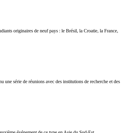
iants originaires de neuf pays : le Brésil, la Croatie, la France,
nu une série de réunions avec des institutions de recherche et des
u deuxième événement de ce type en Asie du Sud-Est.