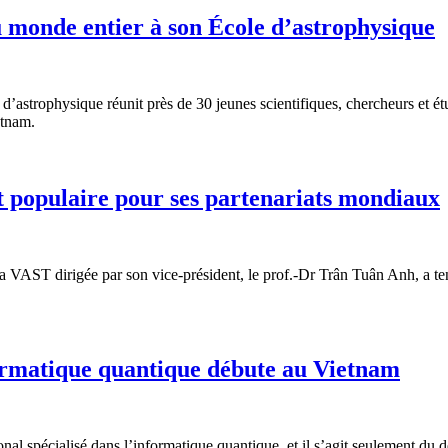
 monde entier à son École d’astrophysique
d’astrophysique réunit près de 30 jeunes scientifiques, chercheurs et étud
etnam.
t populaire pour ses partenariats mondiaux
 la VAST dirigée par son vice-président, le prof.-Dr Trân Tuân Anh, a te
ormatique quantique débute au Vietnam
ional spécialisé dans l’informatique quantique, et il s’agit seulement d