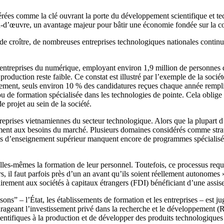
ées comme la clé ouvrant la porte du développement scientifique et te
in-d’œuvre, un avantage majeur pour bâtir une économie fondée sur la c
e croître, de nombreuses entreprises technologiques nationales continu
 entreprises du numérique, employant environ 1,9 million de personnes d
roduction reste faible. Ce constat est illustré par l’exemple de la soc
tement, seuls environ 10 % des candidatures reçues chaque année remplis
de formation spécialisée dans les technologies de pointe. Cela oblige l
projet au sein de la société.
reprises vietnamiennes du secteur technologique. Alors que la plupart d
ment aux besoins du marché. Plusieurs domaines considérés comme stratégi
s d’enseignement supérieur manquent encore de programmes spécialisés a
rer elles-mêmes la formation de leur personnel. Toutefois, ce processus re
s, il faut parfois près d’un an avant qu’ils soient réellement autonom
airement aux sociétés à capitaux étrangers (FDI) bénéficiant d’une assis
ons” – l’État, les établissements de formation et les entreprises – est jug
ourageant l’investissement privé dans la recherche et le développement (
scientifiques à la production et de développer des produits technologiques 