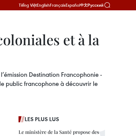
Tiếng Việt
English
Français
Español
Русский
中文
loniales et à la
l’émission Destination Francophonie -
le public francophone à découvrir le
LES PLUS LUS
Le ministère de la Santé propose des