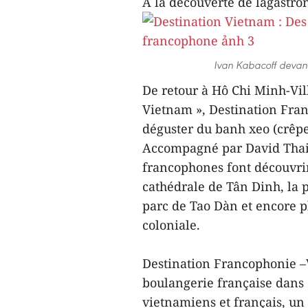
À la découverte de lagastr
Ivan Kabacoff devant 
De retour à Hô Chi Minh-Vi
Vietnam », Destination Fran
déguster du banh xeo (crêp
Accompagné par David Thai,
francophones font découvrir
cathédrale de Tân Dinh, la p
parc de Tao Dàn et encore pl
coloniale.
Destination Francophonie –
boulangerie française dans
vietnamiens et français, un 