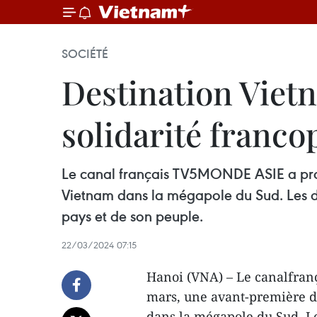
SOCIÉTÉ
Destination Vietn
solidarité franc
Le canal français TV5MONDE ASIE a proj
Vietnam dans la mégapole du Sud. Les de
pays et de son peuple.
22/03/2024 07:15
Hanoi (VNA) – Le canalfran
mars, une avant-première d
dans la mégapole du Sud. L