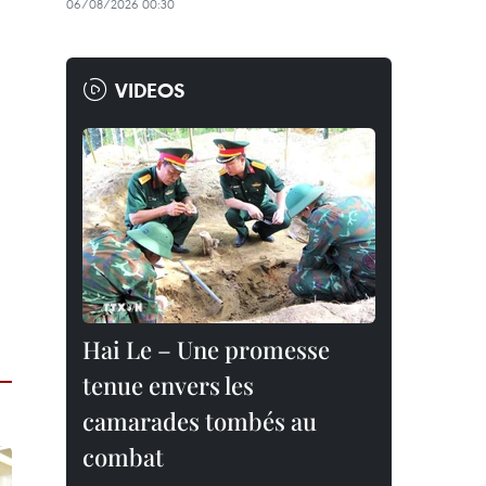
06/08/2026 00:30
VIDEOS
Hai Le – Une promesse
tenue envers les
camarades tombés au
combat