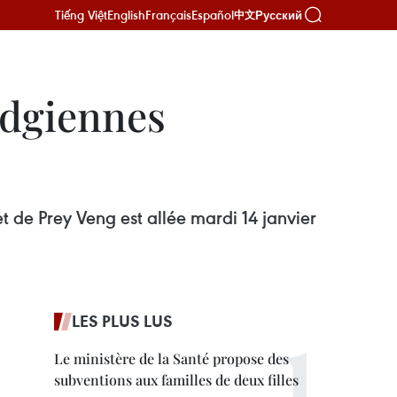
Tiếng Việt
English
Français
Español
Русский
中文
odgiennes
 de Prey Veng est allée mardi 14 janvier
LES PLUS LUS
Le ministère de la Santé propose des
subventions aux familles de deux filles