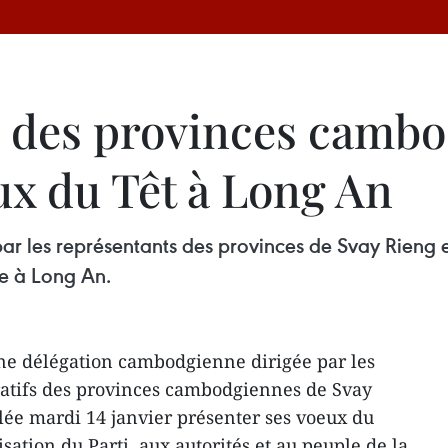
s des provinces camb
ux du Têt à Long An
 les représentants des provinces de Svay Rieng et
e à Long An.
Une délégation cambodgienne dirigée par les
ratifs des provinces cambodgiennes de Svay
llée mardi 14 janvier présenter ses voeux du
sation du Parti, aux autorités et au peuple de la