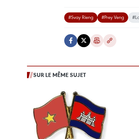
#Svay Rieng
#Prey Veng
#L
SUR LE MÊME SUJET