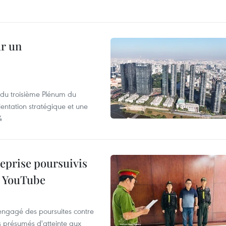
ur un
s du troisième Plénum du
entation stratégique et une
4
reprise poursuivis
r YouTube
 engagé des poursuites contre
s présumés d'atteinte aux