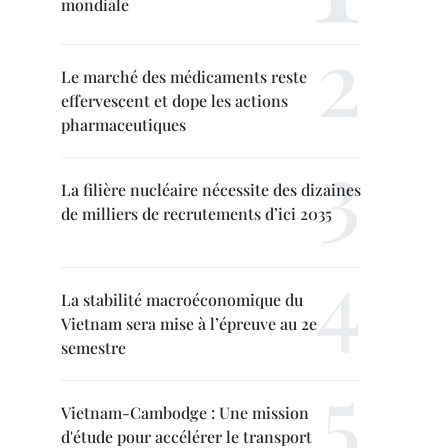
mondiale
Le marché des médicaments reste
effervescent et dope les actions
pharmaceutiques
La filière nucléaire nécessite des dizaines
de milliers de recrutements d’ici 2035
La stabilité macroéconomique du
Vietnam sera mise à l’épreuve au 2e
semestre
Vietnam-Cambodge : Une mission
d'étude pour accélérer le transport