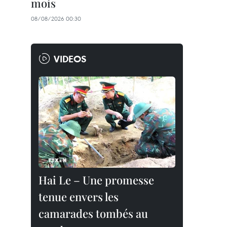
mois
08/08/2026 00:30
VIDEOS
Hai Le – Une promesse
tenue envers les
camarades tombés au