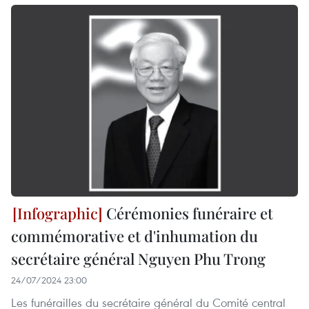
Cérémonies funéraire et
commémorative et d'inhumation du
secrétaire général Nguyen Phu Trong
24/07/2024 23:00
Les funérailles du secrétaire général du Comité central