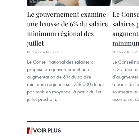
Le gouvernement examine
Le Conse
une hausse de 6% du salaire
salaires
minimum régional dès
augmenta
juillet
minimum 
06/02/2024 03:00
20/12/2023 09:
Le Conseil national des salaires a
Le Conseil nat
proposé au gouvernement une
le 20 décemb
augmentation de 6% du salaire
d'augmenter 
minimum régional, soit 238.000 dôngs
à partir du 1
par mois en moyenne, à partir du 1er
soumettre a
juillet prochain.
examen et dé
VOIR PLUS