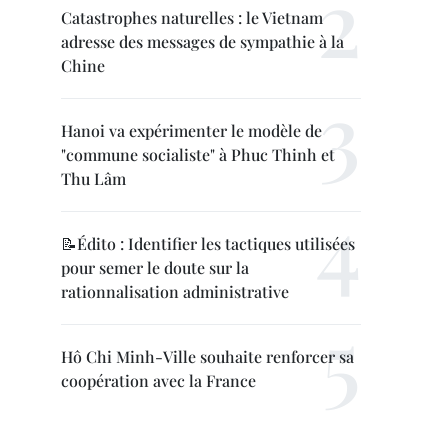
Catastrophes naturelles : le Vietnam
adresse des messages de sympathie à la
Chine
Hanoi va expérimenter le modèle de
"commune socialiste" à Phuc Thinh et
Thu Lâm
📝Édito : Identifier les tactiques utilisées
pour semer le doute sur la
rationnalisation administrative
Hô Chi Minh-Ville souhaite renforcer sa
coopération avec la France