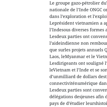
Le groupe gazo-pétrolier du
nationale de l’Inde ONGC on
dans l’exploration et l’expl
Leprésident vietnamien a ap
l’Indesous diverses formes
Lesdeux parties ont conven
l’aideindienne non rembours
que surles projets annuels 
Laos, leMyanmar et le Viet
Lesdirigeants ont souligné 
leVietnam et l’Inde et se so
d’unmilliard de dollars dest
connectiviténumérique dans
Lesdeux parties sont conve
délégations desjeunes afin 
pays de d’étudier leurshistoi