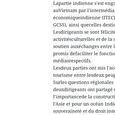
Lapartie indienne s'est eng
auVietnam par l'intermédia
économiqueindienne (ITEC) 
GCSS), ainsi quecelles dest
Lesdirigeants se sont félicit
activitésculturelles et de l
soutien auxéchanges entre l
promis defaciliter le fonct
médiasrespectifs.
Lesdeux parties ont mis l'a
tourisme entre lesdeux peup
Surles questions régionales
deuxdirigeants ont partagé 
l’importancede la construct
l’Asie et pour un océan Indi
souveraineté et du droit int