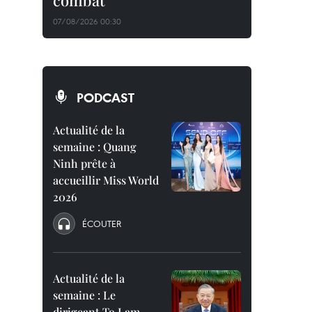
combat
07/08/2026 00:30
PODCAST
Actualité de la
semaine : Quang
Ninh prête à
accueillir Miss World
2026
ÉCOUTER
Actualité de la
semaine : Le
dirigeant To Lam