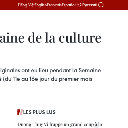
Tiếng Việt
English
Français
Español
Русский
中文
aine de la culture
iginales ont eu lieu pendant la Semaine
4 (du 11e au 16e jour du premier mois
LES PLUS LUS
Duong Thuy Vi frappe un grand coup à la