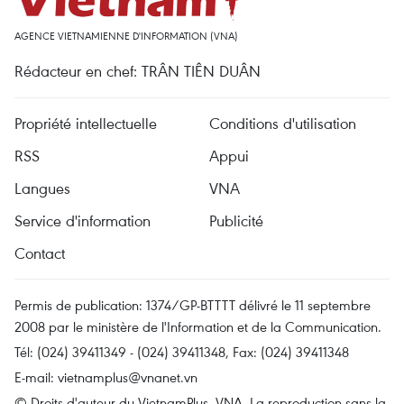
AGENCE VIETNAMIENNE D'INFORMATION (VNA)
Rédacteur en chef: TRÂN TIÊN DUÂN
Propriété intellectuelle
Conditions d'utilisation
RSS
Appui
Langues
VNA
Service d'information
Publicité
Contact
Permis de publication: 1374/GP-BTTTT délivré le 11 septembre
2008 par le ministère de l'Information et de la Communication.
Tél: (024) 39411349 - (024) 39411348, Fax: (024) 39411348
E-mail:
vietnamplus@vnanet.vn
© Droits d'auteur du VietnamPlus, VNA. La reproduction sans la