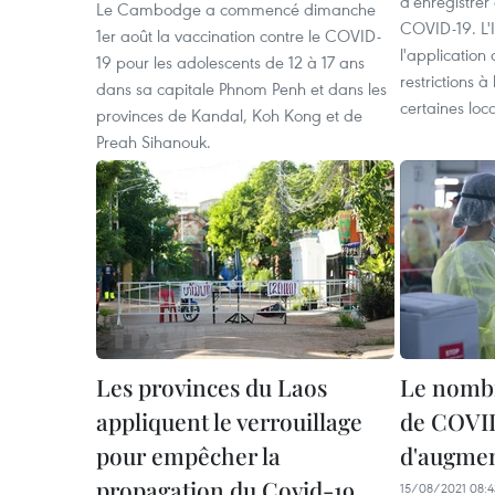
d'enregistre
Le Cambodge a commencé dimanche
COVID-19. L'
1er août la vaccination contre le COVID-
l'application
19 pour les adolescents de 12 à 17 ans
restrictions 
dans sa capitale Phnom Penh et dans les
certaines loca
provinces de Kandal, Koh Kong et de
Preah Sihanouk.
Les provinces du Laos
Le nombr
appliquent le verrouillage
de COVID
pour empêcher la
d'augmen
propagation du Covid-19
15/08/2021 08:4