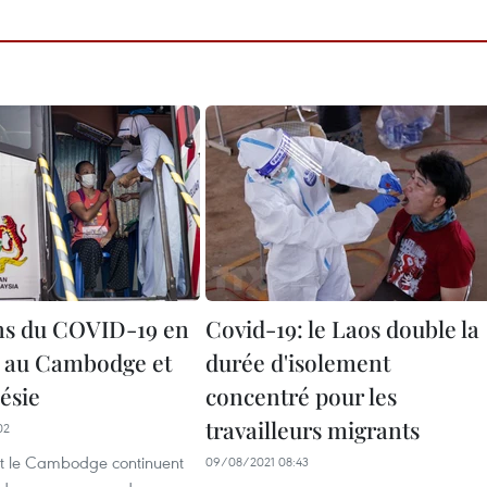
ns du COVID-19 en
Covid-19: le Laos double la
, au Cambodge et
durée d'isolement
ésie
concentré pour les
travailleurs migrants
02
et le Cambodge continuent
09/08/2021 08:43