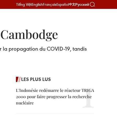
Tiếng Việt
English
Français
Español
Русский
中文
et Cambodge
r la propagation du COVID-19, tandis
LES PLUS LUS
L'Indonésie redémarre le réacteur TRIGA
2000 pour faire progresser la recherche
nucléaire