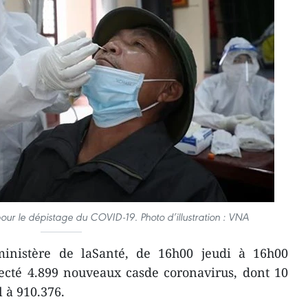
our le dépistage du COVID-19. Photo d’illustration : VNA
inistère de laSanté, de 16h00 jeudi à 16h00
ecté 4.899 nouveaux casde coronavirus, dont 10
l à 910.376.