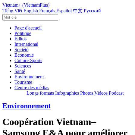
Vietnam+ (VietnamPlus)
Tiếng Việt
English
Français
Español
中文
Русский
Page d'accueil
Politique
Éditos
International
Société
Économie
Culture-Sports
Sciences
Santé
Environnement
Tourisme
Centre des médias
Longs formats
Infographies
Photos
Videos
Podcast
Environnement
Coopération Vietnam–
Samsung E&A pour améliorer