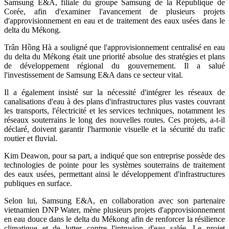
Samsung E&A, filiale du groupe Samsung de la République de
Corée, afin d'examiner l'avancement de plusieurs projets
d'approvisionnement en eau et de traitement des eaux usées dans le
delta du Mékong.
Trân Hồng Hà a souligné que l'approvisionnement centralisé en eau
du delta du Mékong était une priorité absolue des stratégies et plans
de développement régional du gouvernement. Il a salué
l'investissement de Samsung E&A dans ce secteur vital.
Il a également insisté sur la nécessité d'intégrer les réseaux de
canalisations d'eau à des plans d'infrastructures plus vastes couvrant
les transports, l'électricité et les services techniques, notamment les
réseaux souterrains le long des nouvelles routes. Ces projets, a-t-il
déclaré, doivent garantir l'harmonie visuelle et la sécurité du trafic
routier et fluvial.
Kim Deawon, pour sa part, a indiqué que son entreprise possède des
technologies de pointe pour les systèmes souterrains de traitement
des eaux usées, permettant ainsi le développement d'infrastructures
publiques en surface.
Selon lui, Samsung E&A, en collaboration avec son partenaire
vietnamien DNP Water, mène plusieurs projets d'approvisionnement
en eau douce dans le delta du Mékong afin de renforcer la résilience
climatique et de lutter contre l'intrusion d'eau salée. Le projet