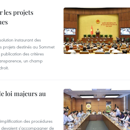
 les projets
ues
olution instaurant des
es projets destinés au Sommet
 publication des critères
a transparence, un champ
droit.
de loi majeurs au
simplification des procédures
ion devaient s'accompagner de