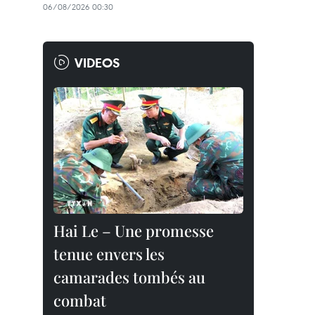
06/08/2026 00:30
VIDEOS
Hai Le – Une promesse
tenue envers les
camarades tombés au
combat