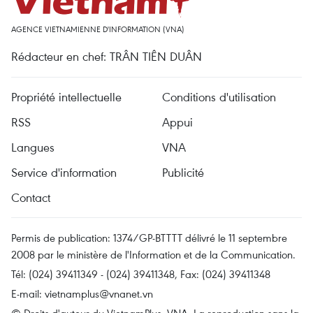
AGENCE VIETNAMIENNE D'INFORMATION (VNA)
Rédacteur en chef: TRÂN TIÊN DUÂN
Propriété intellectuelle
Conditions d'utilisation
RSS
Appui
Langues
VNA
Service d'information
Publicité
Contact
Permis de publication: 1374/GP-BTTTT délivré le 11 septembre
2008 par le ministère de l'Information et de la Communication.
Tél: (024) 39411349 - (024) 39411348, Fax: (024) 39411348
E-mail:
vietnamplus@vnanet.vn
© Droits d'auteur du VietnamPlus, VNA. La reproduction sans la