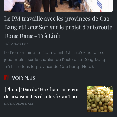
Le PM travaille avec les provinces de Cao
Bang et Lang Son sur le projet d'autoroute
Dông Dang - Trà Linh
14/11/2024 14:02
Le Premier ministre Pham Chinh Chinh s’est rendu ce
jeudi matin, sur le chantier de l’autoroute Dông Dang-
Trà Linh dans la province de Cao Bang (Nord).
VOIR PLUS
"Dâu da" Ha Chau : au cœur
de la saison des récoltes à Can Tho
08/08/2026 01:30