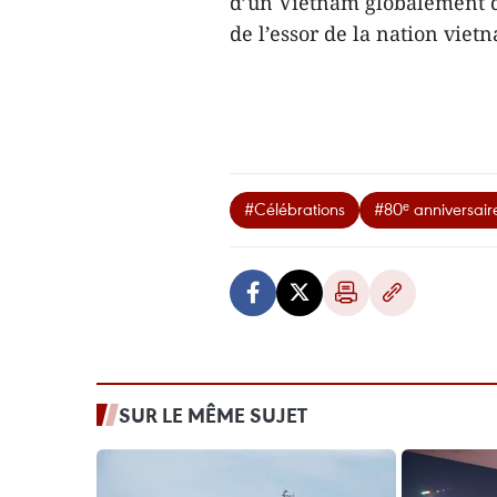
d’un Vietnam globalement dé
de l’essor de la nation vie
#Célébrations
#80ᵉ anniversair
SUR LE MÊME SUJET