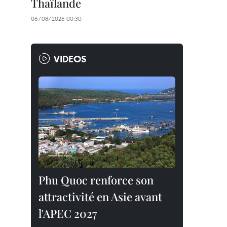
Thaïlande
06/08/2026 00:30
VIDEOS
Phu Quoc renforce son
attractivité en Asie avant
l'APEC 2027