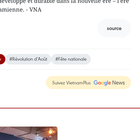
veloppé et durable dans la nouvelle ère – l’ère
tnamienne. - VNA
source
e
#Révolution d’Août
#Fête nationale
Suivez VietnamPlus