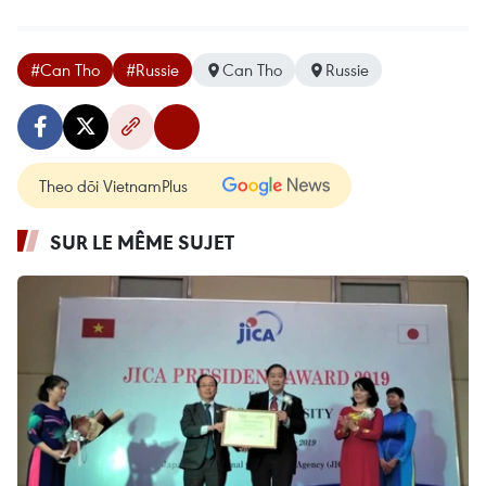
#Can Tho
#Russie
Can Tho
Russie
Theo dõi VietnamPlus
SUR LE MÊME SUJET