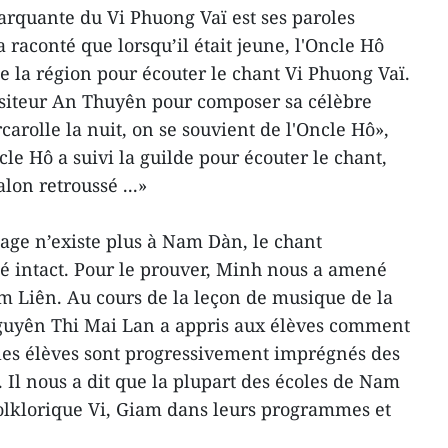
marquante du Vi Phuong Vaï est ses paroles
a raconté que lorsqu’il était jeune, l'Oncle Hô
de la région pour écouter le chant Vi Phuong Vaï.
ositeur An Thuyên pour composer sa célèbre
arolle la nuit, on se souvient de l'Oncle Hô»,
ncle Hô a suivi la guilde pour écouter le chant,
lon retroussé ...»
sage n’existe plus à Nam Dàn, le chant
té intact. Pour le prouver, Minh nous a amené
im Liên. Au cours de la leçon de musique de la
Nguyên Thi Mai Lan a appris aux élèves comment
 les élèves sont progressivement imprégnés des
 Il nous a dit que la plupart des écoles de Nam
folklorique Vi, Giam dans leurs programmes et