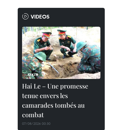
VIDEOS
Hai Le – Une promesse
tenue envers les
camarades tombés au
combat
07/08/2026 00:30