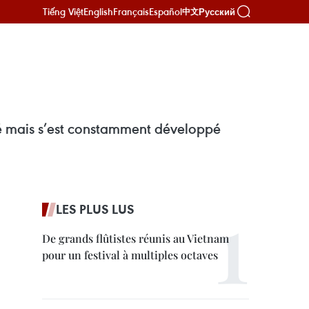
Tiếng Việt
English
Français
Español
Русский
中文
assé mais s’est constamment développé
LES PLUS LUS
De grands flûtistes réunis au Vietnam
pour un festival à multiples octaves