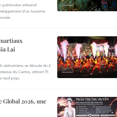
un patrimoine artisanal
développement d’un tourisme
onnels.
 martiaux
ia Lai
els vietnamiens se déroule du 2
ateaux du Centre, attirant 15
e neuf pays.
e Global 2026, une