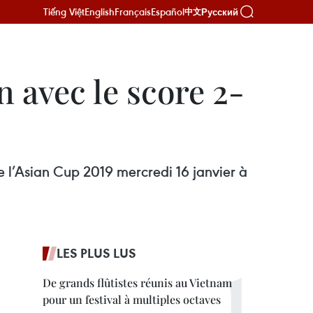
Tiếng Việt
English
Français
Español
Русский
中文
 avec le score 2-
e l’Asian Cup 2019 mercredi 16 janvier à
LES PLUS LUS
De grands flûtistes réunis au Vietnam
pour un festival à multiples octaves