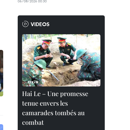
06/08/2026 00:30
VIDEOS
Hai Le – Une promesse
tenue envers les
camarades tombés au
combat