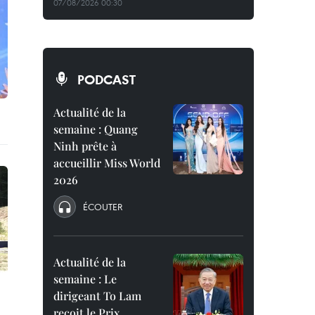
07/08/2026 00:30
PODCAST
Actualité de la
semaine : Quang
Ninh prête à
accueillir Miss World
2026
ÉCOUTER
Actualité de la
semaine : Le
dirigeant To Lam
reçoit le Prix