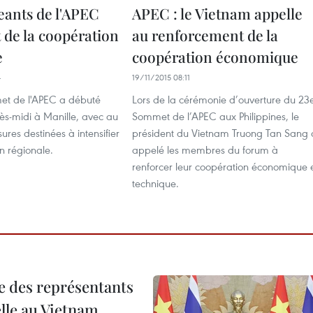
eants de l'APEC
APEC : le Vietnam appelle
 de la coopération
au renforcement de la
e
coopération économique
4
19/11/2015 08:11
et de l'APEC a débuté
Lors de la cérémonie d’ouverture du 23
ès-midi à Manille, avec au
Sommet de l’APEC aux Philippines, le
res destinées à intensifier
président du Vietnam Truong Tan Sang 
n régionale.
appelé les membres du forum à
renforcer leur coopération économique 
technique.
re des représentants
elle au Vietnam