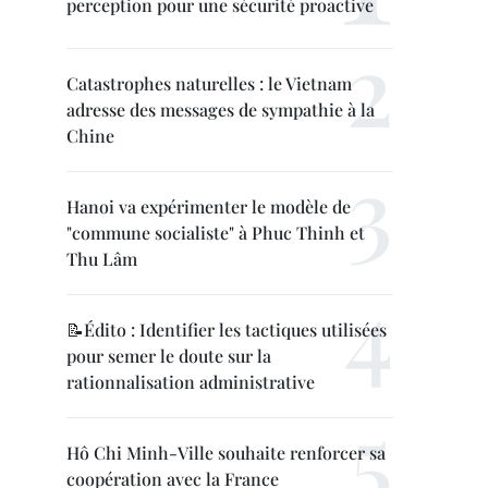
perception pour une sécurité proactive
Catastrophes naturelles : le Vietnam
adresse des messages de sympathie à la
Chine
Hanoi va expérimenter le modèle de
"commune socialiste" à Phuc Thinh et
Thu Lâm
📝Édito : Identifier les tactiques utilisées
pour semer le doute sur la
rationnalisation administrative
Hô Chi Minh-Ville souhaite renforcer sa
coopération avec la France