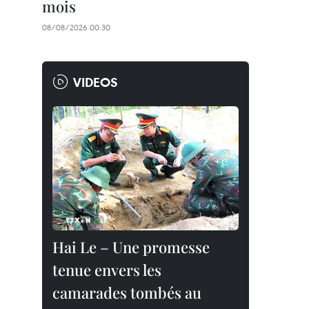
mois
08/08/2026 00:30
VIDEOS
Hai Le – Une promesse
tenue envers les
camarades tombés au