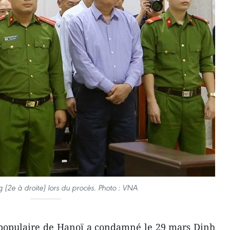
 (2e à droite) lors du procès. Photo : VNA
 populaire de Hanoï a condamné le 29 mars Dinh