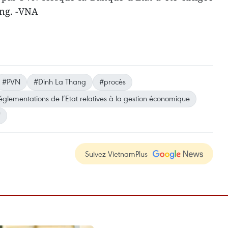
ông. -VNA
#PVN
#Dinh La Thang
#procès
réglementations de l’Etat relatives à la gestion économique
"
Suivez VietnamPlus