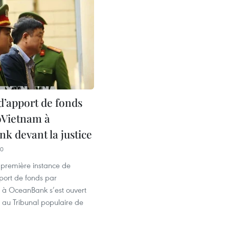
 d’apport de fonds
oVietnam à
k devant la justice
50
 première instance de
pport de fonds par
 à OceanBank s’est ouvert
 au Tribunal populaire de