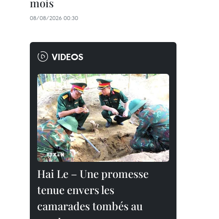
mois
08/08/2026 00:30
VIDEOS
Hai Le – Une promesse
tenue envers les
camarades tombés au