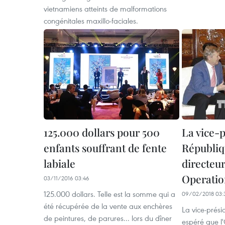
vietnamiens atteints de malformations
congénitales maxillo-faciales.
125.000 dollars pour 500
La vice-p
enfants souffrant de fente
Républiqu
labiale
directeur
Operatio
03/11/2016 03:46
125.000 dollars. Telle est la somme qui a
09/02/2018 03:
été récupérée de la vente aux enchères
La vice-prés
de peintures, de parures... lors du dîner
espéré que l