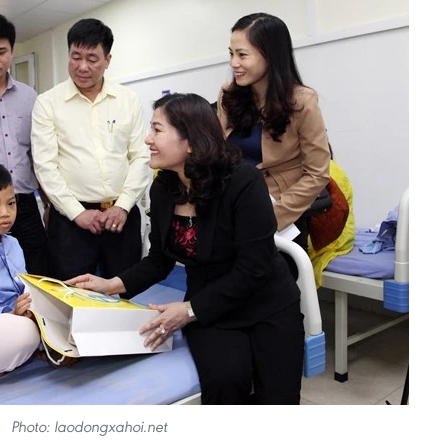
Photo: laodongxahoi.net