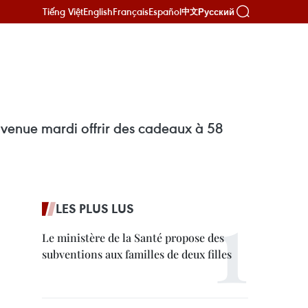
Tiếng Việt
English
Français
Español
Русский
中文
t venue mardi offrir des cadeaux à 58
LES PLUS LUS
Le ministère de la Santé propose des
subventions aux familles de deux filles