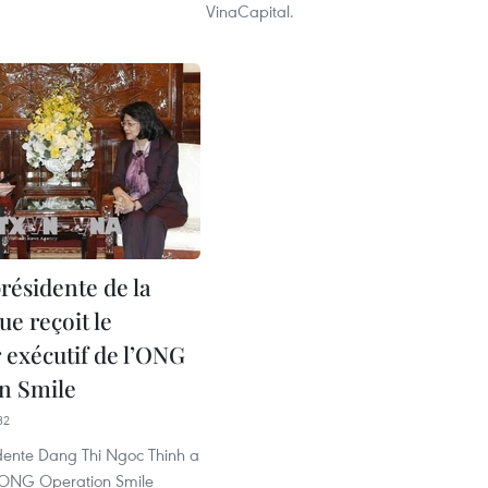
VinaCapital.
résidente de la
e reçoit le
 exécutif de l’ONG
n Smile
32
idente Dang Thi Ngoc Thinh a
'ONG Operation Smile