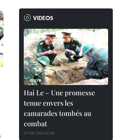
VIDEOS
Hai Le – Une promesse
tenue envers les
camarades tombés au
combat
07/08/2026 00:30
s