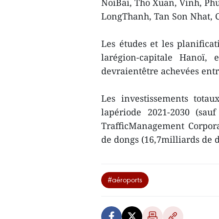
NoiBai, Tho Xuan, Vinh, Ph
LongThanh, Tan Son Nhat, C
Les études et les planifica
larégion-capitale Hanoï, 
devraientêtre achevées entr
Les investissements totau
lapériode 2021-2030 (sau
TrafficManagement Corpora
de dongs (16,7milliards de 
#aéroports