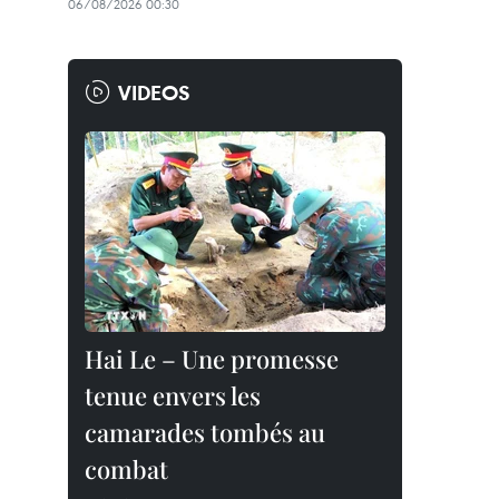
06/08/2026 00:30
VIDEOS
Hai Le – Une promesse
tenue envers les
camarades tombés au
combat