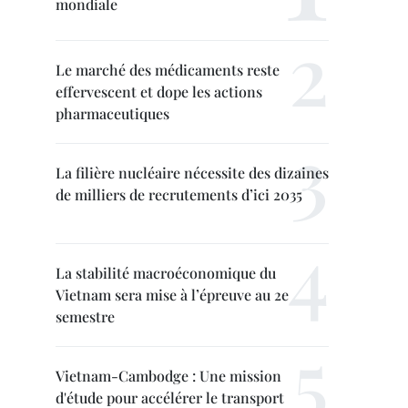
mondiale
Le marché des médicaments reste
effervescent et dope les actions
pharmaceutiques
La filière nucléaire nécessite des dizaines
de milliers de recrutements d’ici 2035
La stabilité macroéconomique du
Vietnam sera mise à l’épreuve au 2e
semestre
Vietnam-Cambodge : Une mission
d'étude pour accélérer le transport