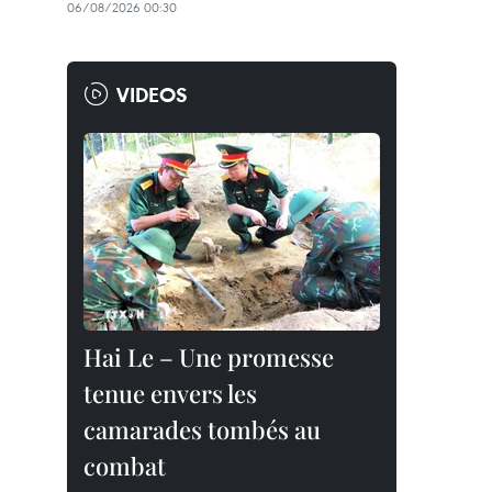
06/08/2026 00:30
VIDEOS
Hai Le – Une promesse
tenue envers les
camarades tombés au
combat