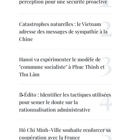
perception pour une sécurité proactive
Catastrophes naturelles : le Vietnam
adresse des messages de sympathie à la
Chine
Hanoi va expérimenter le modèle de
"commune socialiste" à Phuc Thinh et
Thu Lâm
📝Édito : Identifier les tactiques utilisées
pour semer le doute sur la
rationnalisation administrative
Hô Chi Minh-Ville souhaite renforcer sa
coopération avec la France