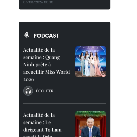
07/08/2026 00:30
PODCAST
Actualité de la
semaine : Quang
Ninh prête à
accueillir Miss World
2026
ÉCOUTER
Actualité de la
semaine : Le
dirigeant To Lam
reçoit le Prix