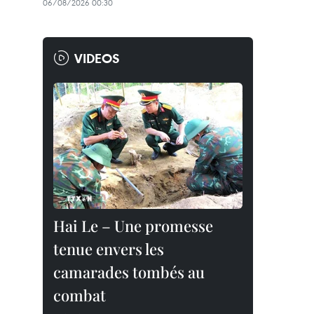
06/08/2026 00:30
VIDEOS
Hai Le – Une promesse
tenue envers les
camarades tombés au
combat