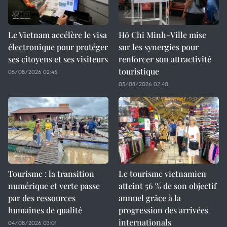
Le Vietnam accélère le visa
Hô Chi Minh-Ville mise
électronique pour protéger
sur les synergies pour
ses citoyens et ses visiteurs
renforcer son attractivité
touristique
05/08/2026 02:45
05/08/2026 02:40
Tourisme : la transition
Le tourisme vietnamien
numérique et verte passe
atteint 56 % de son objectif
par des ressources
annuel grâce à la
humaines de qualité
progression des arrivées
internationals
04/08/2026 03:01