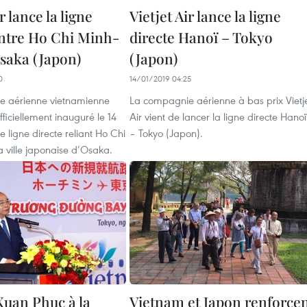
r lance la ligne
Vietjet Air lance la ligne
entre Ho Chi Minh-
directe Hanoï – Tokyo
Osaka (Japon)
(Japon)
0
14/01/2019 04:25
e aérienne vietnamienne
La compagnie aérienne à bas prix Vietj
officiellement inauguré le 14
Air vient de lancer la ligne directe Hanoï
ligne directe reliant Ho Chi
– Tokyo (Japon).
la ville japonaise d’Osaka.
uan Phuc à la
Vietnam et Japon renforce