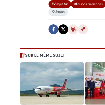
#Vietjet Air
#liaisons aériennes
Japon
SUR LE MÊME SUJET