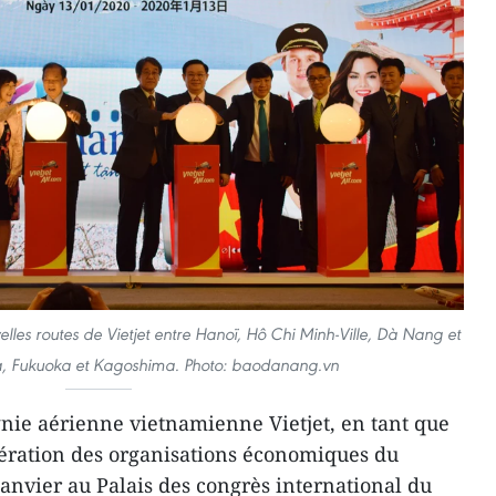
les routes de Vietjet entre Hanoï, Hô Chi Minh-Ville, Dà Nang et
ya, Fukuoka et Kagoshima. Photo: baodanang.vn
ie aérienne vietnamienne Vietjet, en tant que
ration des organisations économiques du
janvier au Palais des congrès international du