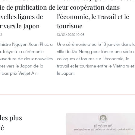
e de publication de
leur coopération dans
elles lignes de
l'économie, le travail et le
ir vers le Japon
tourisme
32
13/01/2020 10:05
inistre Nguyen Xuan Phuc a
Une cérémonie a eu le 13 janvier dans l
 à Tokyo à la cérémonie
ville de Da Nang pour lancer une série 
ouverture de deux nouvelles
colloques et forums sur l’économie, le
nes vers le Japon de la
travail et le tourisme entre le Vietnam et
as prix Vietjet Air.
le Japon.
les plus
lé