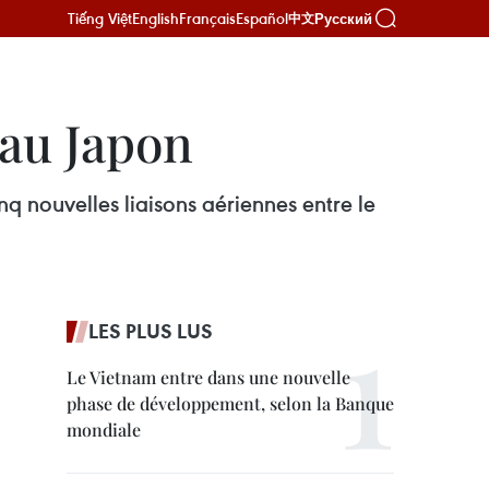
Tiếng Việt
English
Français
Español
Русский
中文
 au Japon
q nouvelles liaisons aériennes entre le
LES PLUS LUS
Le Vietnam entre dans une nouvelle
phase de développement, selon la Banque
mondiale