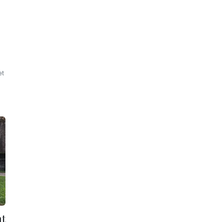
et
nt