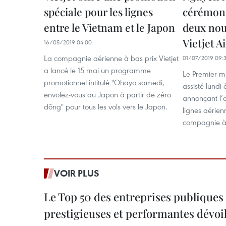
spéciale pour les lignes
cérémoni
entre le Vietnam et le Japon
deux nouv
Vietjet A
16/05/2019 04:00
La compagnie aérienne à bas prix Vietjet
01/07/2019 09:
a lancé le 15 mai un programme
Le Premier m
promotionnel intitulé "Ohayo samedi,
assisté lundi
envolez-vous au Japon à partir de zéro
annonçant l’
dông" pour tous les vols vers le Japon.
lignes aérien
compagnie à b
VOIR PLUS
Le Top 50 des entreprises publiques 
prestigieuses et performantes dévoi