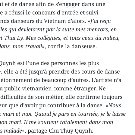
nt et de danse afin de s’engager dans une
e a réussi le concours d’entrée et suivi
nds danseurs du Vietnam d’alors. «
J’ai reçu
les qui devienrent par la suite mes mentors, en
 Thai Ly. Mes collègues, et tous ceux du milieu,
dans mon travail
», confie la danseuse.
uynh est l’une des personnes les plus
 elle a été jusqu’à prendre des cours de danse
 étonnement de beaucoup d’autres. L’artiste n’a
au public vietnamien comme étranger. Ne
difficultés de son métier, elle confirme toujours
veur que d’avoir pu contribuer à la danse. «
Nous
mari et moi. Quand je pars en tournée, je le laisse
mon mari. Il me soutient totalement dans mon
ès malade
», partage Chu Thuy Quynh.