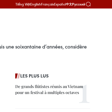
Tiếng Việt
English
Français
Español
Русский
中文
puis une soixantaine d’années, considère
LES PLUS LUS
De grands flûtistes réunis au Vietnam
pour un festival à multiples octaves