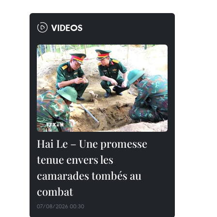
VIDEOS
Hai Le – Une promesse
tenue envers les
camarades tombés au
combat
07/08/2026 00:30