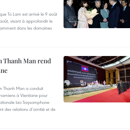
que To Lam est arrivé le 9 août
août, visant à approfondir le
notamment dans les domaines
an Thanh Man rend
ane
an Thanh Man a conduit
tnamiens à Vientiane pour
nationale lao Saysomphone
t des relations d’amitié et de