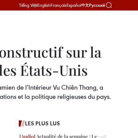
Tiếng Việt
English
Français
Español
Русский
中文
nstructif sur la
 les États-Unis
namien de l’Intérieur Vu Chiên Thang, a
tions et la politique religieuses du pays.
LES PLUS LUS
Actualité de la semaine : Le