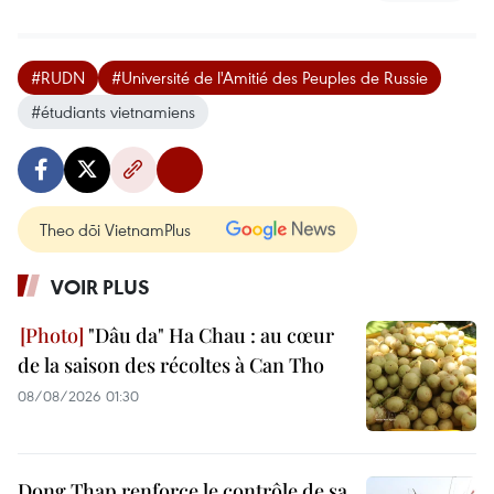
#RUDN
#Université de l'Amitié des Peuples de Russie
#étudiants vietnamiens
Theo dõi VietnamPlus
VOIR PLUS
"Dâu da" Ha Chau : au cœur
de la saison des récoltes à Can Tho
08/08/2026 01:30
Dong Thap renforce le contrôle de sa