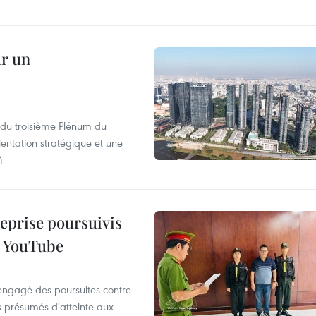
ur un
s du troisième Plénum du
entation stratégique et une
4
reprise poursuivis
r YouTube
 engagé des poursuites contre
s présumés d'atteinte aux