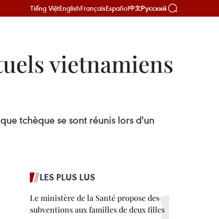
Tiếng Việt
English
Français
Español
Русский
中文
ctuels vietnamiens
ique tchèque se sont réunis lors d'un
LES PLUS LUS
Le ministère de la Santé propose des
subventions aux familles de deux filles