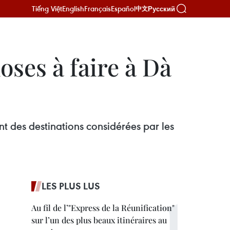
Tiếng Việt
English
Français
Español
Русский
中文
oses à faire à Dà
nt des destinations considérées par les
LES PLUS LUS
Au fil de l’"Express de la Réunification"
sur l’un des plus beaux itinéraires au