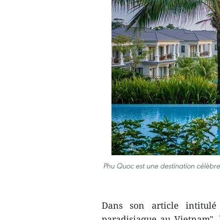
Phu Quoc est une destination célèb
Dans son article intitu
paradisiaque au Vietnam",