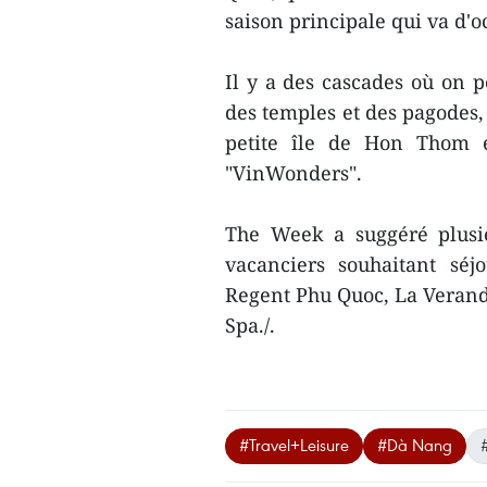
saison principale qui va d'o
Il y a des cascades où on p
des temples et des pagodes,
petite île de Hon Thom e
"VinWonders".
The Week a suggéré plusi
vacanciers souhaitant sé
Regent Phu Quoc, La Verand
Spa./.
#Travel+Leisure
#Dà Nang