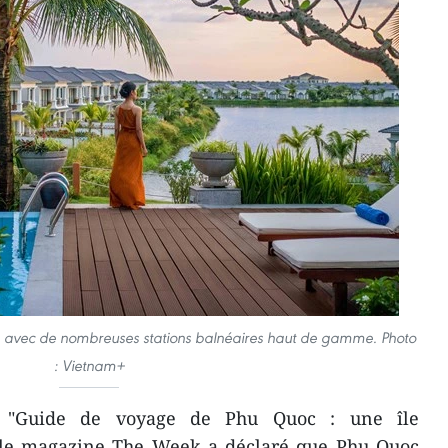
re avec de nombreuses stations balnéaires haut de gamme. Photo
: Vietnam+
lé "Guide de voyage de Phu Quoc : une île
 le magazine The Week a déclaré que Phu Quoc