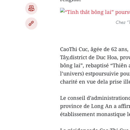
Chez “Ti
CaoThi Cuc, âgée de 62 ans
Tây,district de Duc Hoa, pro
bông lai”, rebaptisé “Thiên
l’univers) estpoursuivie pou
charité en vue dela prise il
Le conseil d’administration
province de Long An a affir
établissement monastique lé