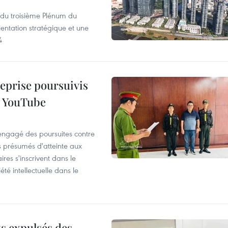
s du troisième Plénum du
entation stratégique et une
4
reprise poursuivis
r YouTube
 engagé des poursuites contre
s présumés d'atteinte aux
ires s'inscrivent dans le
été intellectuelle dans le
ts expulsés des