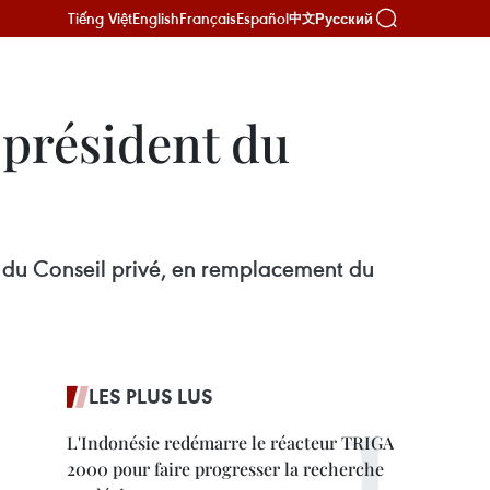
Tiếng Việt
English
Français
Español
Русский
中文
 président du
 du Conseil privé, en remplacement du
LES PLUS LUS
L'Indonésie redémarre le réacteur TRIGA
2000 pour faire progresser la recherche