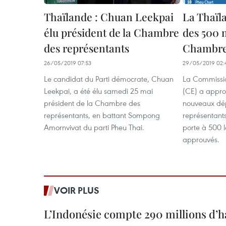
Thaïlande : Chuan Leekpai
La Thaïla
élu président de la Chambre
des 500 
des représentants
Chambre 
26/05/2019 07:53
29/05/2019 02:
Le candidat du Parti démocrate, Chuan
La Commissio
Leekpai, a été élu samedi 25 mai
(CE) a appro
président de la Chambre des
nouveaux dé
représentants, en battant Sompong
représentants
Amornvivat du parti Pheu Thai.
porte à 500 
approuvés.
VOIR PLUS
L’Indonésie compte 290 millions d’h