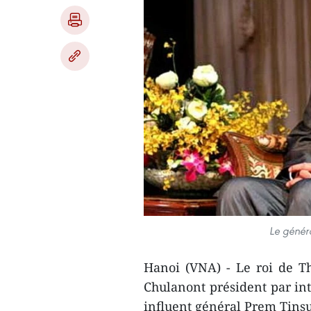
Le généra
Hanoi (VNA) - Le roi de 
Chulanont président par in
influent général Prem Tins