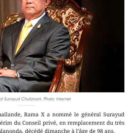
l Surayud Chulanont. Photo: Internet
Thaïlande, Rama X a nommé le général Surayud
térim du Conseil privé, en remplacement du très
ulanonda, décédé dimanche à l'âge de 98 ans.