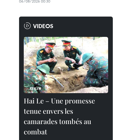
06/08/2026 00:30
VIDEOS
Hai Le – Une promesse
tenue envers les
camarades tombés au
combat