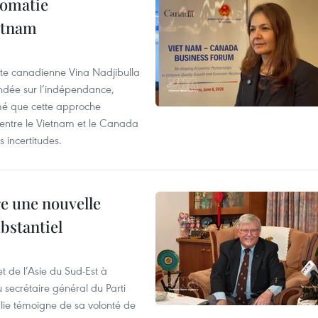
lomatie
etnam
rte canadienne Vina Nadjibulla
ondée sur l’indépendance,
imé que cette approche
 entre le Vietnam et le Canada
 incertitudes.
re une nouvelle
ubstantiel
t de l’Asie du Sud-Est à
u secrétaire général du Parti
lie témoigne de sa volonté de