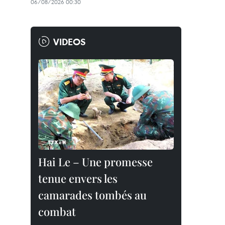
06/08/2026 00:30
VIDEOS
Hai Le – Une promesse
tenue envers les
camarades tombés au
combat