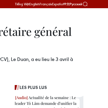
Tiếng Việt
English
Français
Español
Русский
中文
rétaire général
V), Le Duan, a eu lieu le 3 avril à
LES PLUS LUS
Actualité de la semaine : Le
leader Tô Lâm demande d’unifier la