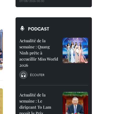
07/08/2026 00:30
PODCAST
Actualité de la
semaine : Quang
Ninh prête à
accueillir Miss World
2026
ÉCOUTER
Actualité de la
semaine : Le
dirigeant To Lam
reçoit le Prix