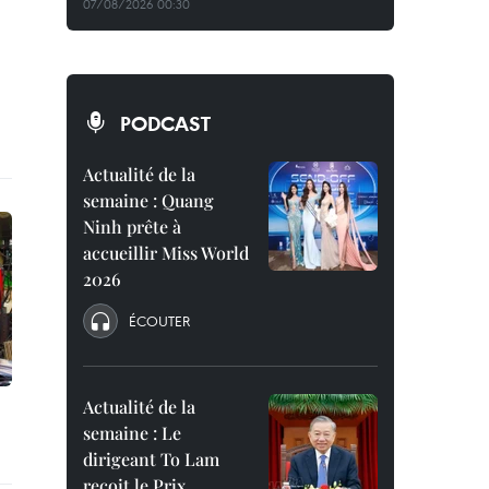
07/08/2026 00:30
PODCAST
Actualité de la
semaine : Quang
Ninh prête à
accueillir Miss World
2026
ÉCOUTER
Actualité de la
semaine : Le
dirigeant To Lam
reçoit le Prix