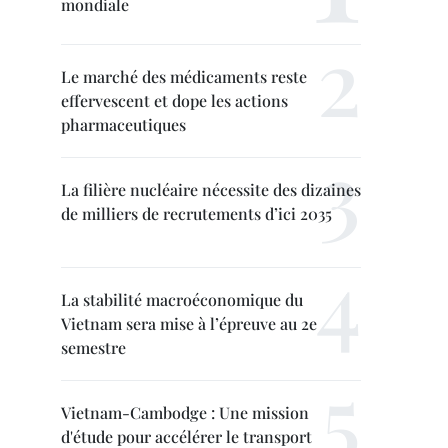
mondiale
Le marché des médicaments reste
effervescent et dope les actions
pharmaceutiques
La filière nucléaire nécessite des dizaines
de milliers de recrutements d’ici 2035
La stabilité macroéconomique du
Vietnam sera mise à l’épreuve au 2e
semestre
Vietnam-Cambodge : Une mission
d'étude pour accélérer le transport