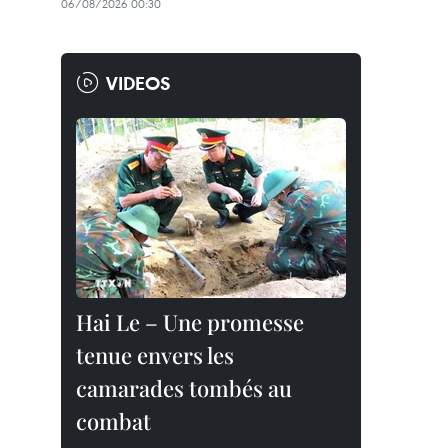
06/08/2026 00:30
VIDEOS
Hai Le – Une promesse
tenue envers les
camarades tombés au
combat