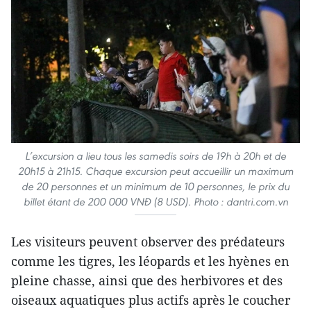
L’excursion a lieu tous les samedis soirs de 19h à 20h et de
20h15 à 21h15. Chaque excursion peut accueillir un maximum
de 20 personnes et un minimum de 10 personnes, le prix du
billet étant de 200 000 VNĐ (8 USD). Photo : dantri.com.vn
Les visiteurs peuvent observer des prédateurs
comme les tigres, les léopards et les hyènes en
pleine chasse, ainsi que des herbivores et des
oiseaux aquatiques plus actifs après le coucher