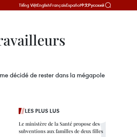
Tiếng Việt
English
Français
Español
Русский
中文
ravailleurs
ême décidé de rester dans la mégapole
LES PLUS LUS
Le ministère de la Santé propose des
subventions aux familles de deux filles