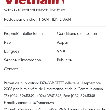
AGENCE VIETNAMIENNE D'INFORMATION (VNA)
Rédacteur en chef: TRÂN TIÊN DUÂN
Propriété intellectuelle
Conditions d'utilisation
RSS
Appui
Langues
VNA
Service d'information
Publicité
Contact
Permis de publication: 1374/GP-BTTTT délivré le 11 septembre
2008 par le ministère de l'Information et de la Communication.
Tél: (024) 39411349 - (024) 39411348, Fax: (024) 39411348
E-mail:
vietnamplus@vnanet.vn
© Droits d'auteur du VietnamPlus, VNA. La reproduction sans la