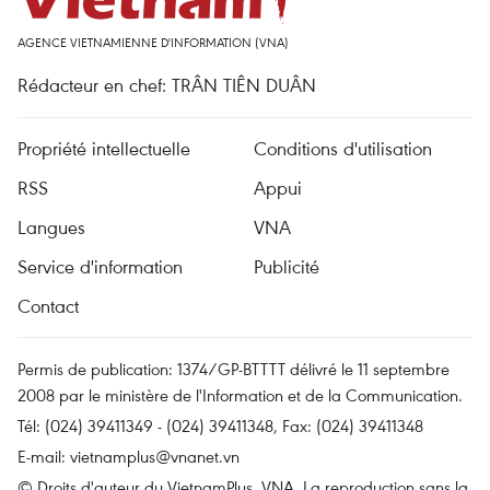
AGENCE VIETNAMIENNE D'INFORMATION (VNA)
Rédacteur en chef: TRÂN TIÊN DUÂN
Propriété intellectuelle
Conditions d'utilisation
RSS
Appui
Langues
VNA
Service d'information
Publicité
Contact
Permis de publication: 1374/GP-BTTTT délivré le 11 septembre
2008 par le ministère de l'Information et de la Communication.
Tél: (024) 39411349 - (024) 39411348, Fax: (024) 39411348
E-mail:
vietnamplus@vnanet.vn
© Droits d'auteur du VietnamPlus, VNA. La reproduction sans la