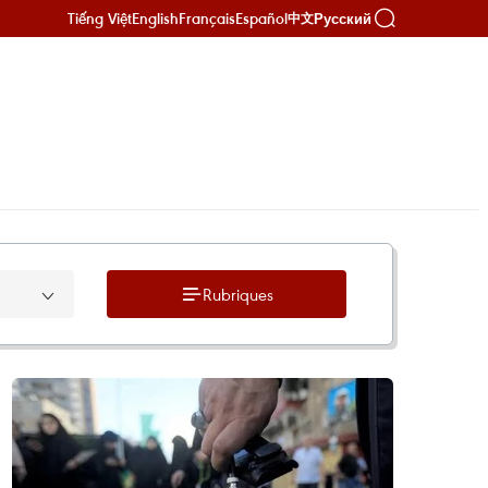
Tiếng Việt
English
Français
Español
Русский
中文
Rubriques